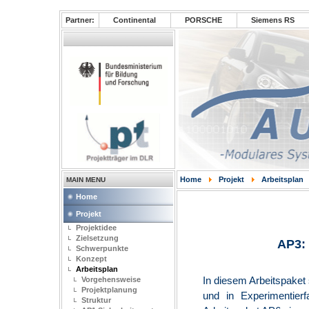
Partner:
Continental
PORSCHE
Siemens RS
Home
Projekt
Arbeitsplan
MAIN MENU
Home
Projekt
Projektidee
Zielsetzung
AP3:
Schwerpunkte
Konzept
Arbeitsplan
In diesem Arbeitspaket 
Vorgehensweise
Projektplanung
und in Experimentier
Struktur