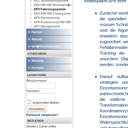
Arbeitspaket AP6 einer
AP1 Sicherheitssystem
AP2 HW-SW Modularit�t
AP3 Fahrzeugsystem
Zunächst werd
AP4 HW-SW-Chipsystem
AP5 Optimierung
die speziellen
AP6 Evaluierung HW-SW
müssen Schnitt
AP7 Management
sind die Algo
Partner
erweitern, das
Aktuell
zugeordnet we
Ver�ffentlichungen
Fehlalarmwahr
Tracking der 
OTHER MENU
unsichere Obj
Sitemap
werden, sonder
Kontakt
LOGIN FORM
Darauf aufba
Benutzername
strategien u
Einzelsenso
Passwort
wahrscheinlich
die zeitlich
Angemeldet bleiben
Transformat
Koordinaten
Passwort vergessen?
Einzelsensore
BESUCHER
Widersprüchli
Aktuell 2 Gäste online
und demselben