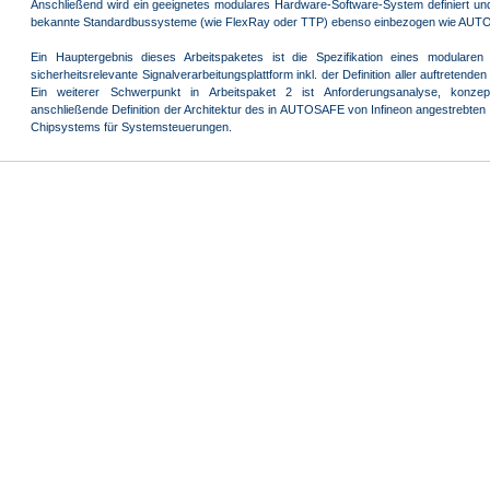
Anschließend wird ein geeignetes modulares Hardware-Software-System definiert und 
bekannte Standardbussysteme (wie FlexRay oder TTP) ebenso einbezogen wie AUT
Ein Hauptergebnis dieses Arbeitspaketes ist die Spezifikation eines modular
sicherheitsrelevante Signalverarbeitungsplattform inkl. der Definition aller auftretend
Ein weiterer Schwerpunkt in Arbeitspaket 2 ist Anforderungsanalyse, konzep
anschließende Definition der Architektur des in AUTOSAFE von Infineon angestrebte
Chipsystems für Systemsteuerungen.