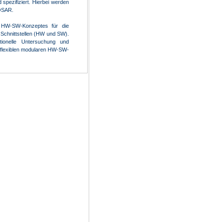
spezifiziert. Hierbei werden
OSAR.
en HW-SW-Konzeptes für die
en Schnittstellen (HW und SW).
tionelle Untersuchung und
n flexiblen modularen HW-SW-