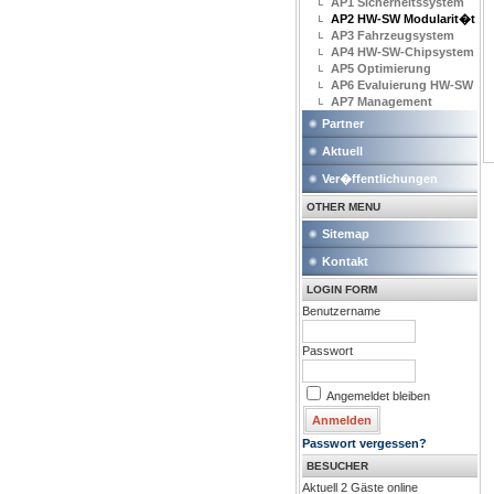
AP1 Sicherheitssystem
AP2 HW-SW Modularit�t
AP3 Fahrzeugsystem
AP4 HW-SW-Chipsystem
AP5 Optimierung
AP6 Evaluierung HW-SW
AP7 Management
Partner
Aktuell
Ver�ffentlichungen
OTHER MENU
Sitemap
Kontakt
LOGIN FORM
Benutzername
Passwort
Angemeldet bleiben
Passwort vergessen?
BESUCHER
Aktuell 2 Gäste online